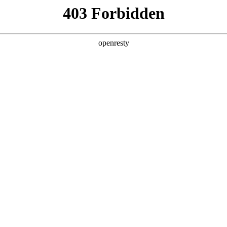
亚洲
丹 科威特 黎巴嫩 孟加拉国 马来西亚 尼泊尔 卡塔尔 沙特阿拉伯 叙利亚 泰
欧洲